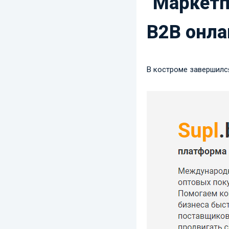
"Маркетп
В2В онла
В костроме завершился