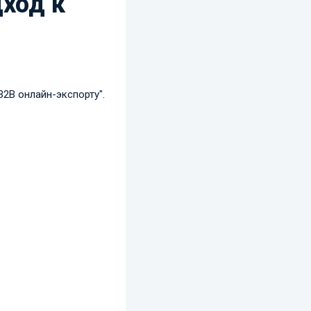
дход к
В2В онлайн-экспорту".