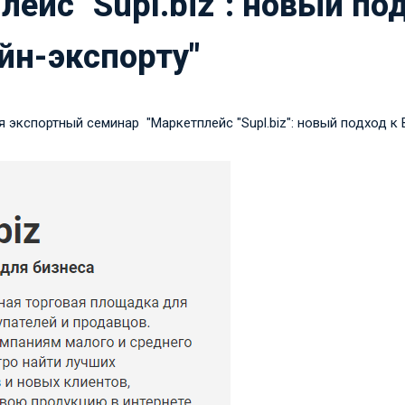
лейс "Supl.biz": новый по
йн-экспорту"
 экспортный семинар "Маркетплейс "Supl.biz": новый подход к 