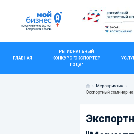
РЕГИОНАЛЬНЫЙ
ГЛАВНАЯ
КОНКУРС "ЭКСПОРТЁР
УСЛУ
ЭКСПОРТНЫЙ СЕМИ
ГОДА"
НОВЫЙ П
Мероприятия
Экспортный семинар на т
Экспортн