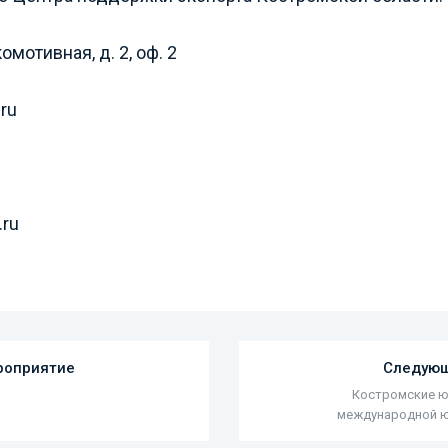
омотивная, д. 2, оф. 2
ru
.ru
роприятие
Следующ
Костромские ю
международной 