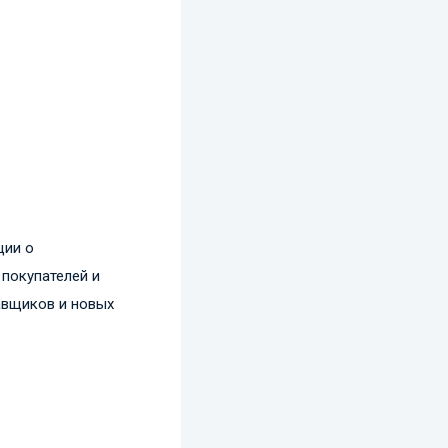
ции о
 покупателей и
авщиков и новых