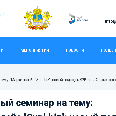
info@
ГИ
МЕРОПРИЯТИЯ
НОВОСТИ
ПОЛЕЗН
НАР НА ТЕМУ: "МАРКЕТП
ОДХОД К В2В ОНЛАЙН-Э
ему: "Маркетплейс "Supl.biz": новый подход к В2В онлайн-экспорту
ый семинар на тему: