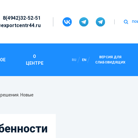
8(4942)32-52-51
ПО
exportcentr44.ru
НОСТИ ЭКСПОРТА В
О
ВЕРСИЯ ДЛЯ
ОЕ
RU
EN
СЛАБОВИДЯЩИХ
ЦЕНТРЕ
РЕШЕНИЯ. НОВЫЕ
СПОРТЕРОВ"
и решения. Новые
обенности