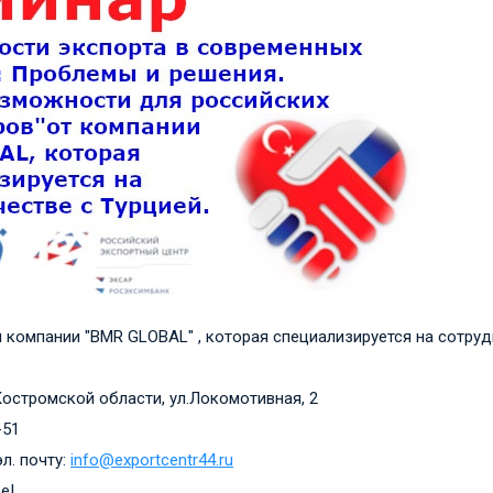
 компании "BMR GLOBAL" , которая специализируется на сотруд
остромской области, ул.Локомотивная, 2
-51
л. почту:
info@exportcentr44.ru
е!