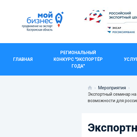
РЕГИОНАЛЬНЫЙ
ЭКСПОРТНЫЙ СЕМИ
ГЛАВНАЯ
КОНКУРС "ЭКСПОРТЁР
УСЛУ
ГОДА"
СОВРЕМЕННЫХ У
ВОЗМОЖНОС
Мероприятия
Экспортный семинар на 
возможности для росси
Экспортн