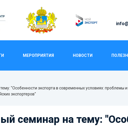
info@
НАР НА ТЕМУ: "ОСОБЕН
ГИ
МЕРОПРИЯТИЯ
НОВОСТИ
ПОЛЕЗН
СЛОВИЯХ: ПРОБЛЕМЫ И 
ТИ ДЛЯ РОССИЙСКИХ ЭК
тему: "Особенности экспорта в современных условиях: проблемы 
йских экспортеров"
ый семинар на тему: "Ос