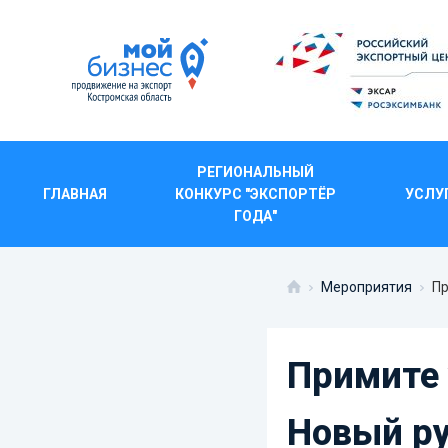
РЕГИОНАЛЬНЫЙ
ГЛАВНАЯ
КОНКУРС "ЭКСПОРТЁР
УСЛУ
ПРИМИТЕ УЧАСТИЕ 
ГОДА"
Мероприятия
Пр
Примите 
Новый ру