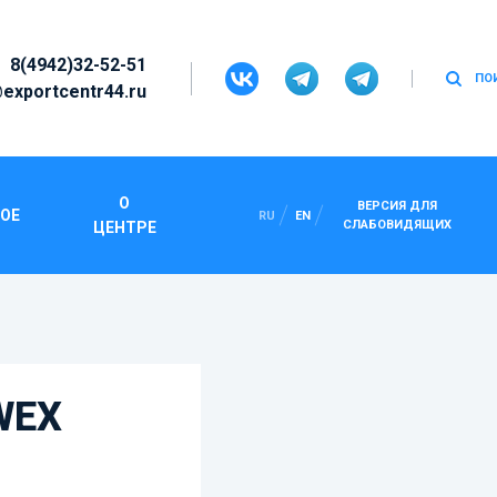
8(4942)32-52-51
ПО
exportcentr44.ru
О
ВЕРСИЯ ДЛЯ
ОЕ
RU
EN
ВЫЙ РУССКИЙ СТИЛЬ
СЛАБОВИДЯЩИХ
ЦЕНТРЕ
WEX