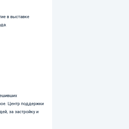
тие в выставке
ода.
решивших
ное. Центр поддержки
ей, за застройку и