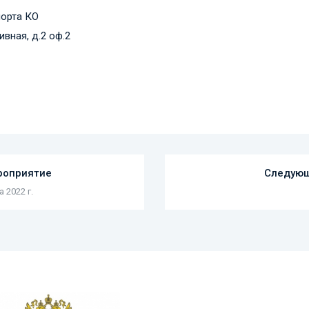
орта КО
вная, д.2 оф.2
роприятие
Следующ
 2022 г.