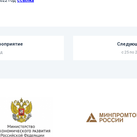
2022 год
ссылка
роприятие
Следующ
од
с 25 по 