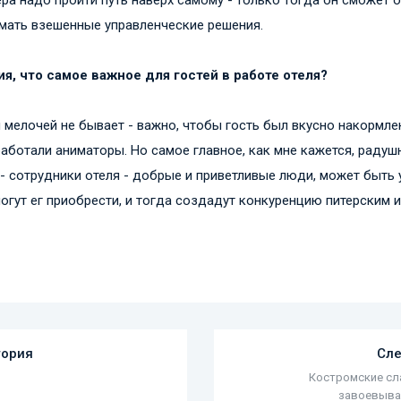
мать взешенные управленческие решения.
ия, что самое важное для гостей в работе отеля?
я мелочей не бывает - важно, чтобы гость был вкусно накормле
работали аниматоры. Но самое главное, как мне кажется, раду
- сотрудники отеля - добрые и приветливые люди, может быть 
смогут ег приобрести, и тогда создадут конкуренцию питерским
тория
Сл
Костромские сл
завоевыва