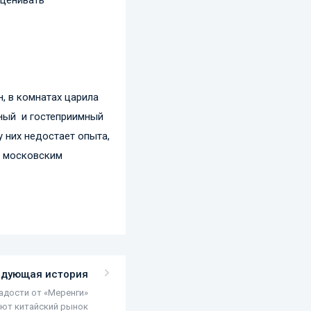
н, в комнатах царила
шный и гостеприимный
у них недостает опыта,
 и московским
едующая история
адости от «Меренги»
ют китайский рынок