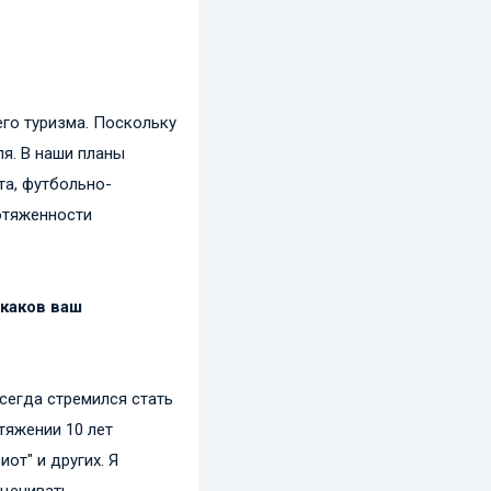
его туризма. Поскольку
ля. В наши планы
та, футбольно-
отяженности
 каков ваш
всегда стремился стать
тяжении 10 лет
от" и других. Я
оценивать