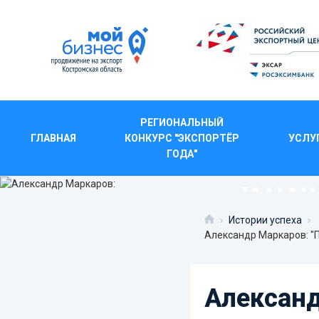
РЕГИОНАЛЬНЫЙ
ГЛАВНАЯ
КОНКУРС "ЭКСПОРТЁР
УСЛУ
АЛЕКСАНДР МАРКАРО
ГОДА"
И НАШ
Истории успеха
Александр Маркаров: "П
Александ