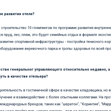
ие развития отеля?
а строительство 10 глэмпингов по программе развития внутренн
ся пруд, лес, пляж, это будет семейных отдых в формате экости
азвитие спортивной инфраструктуры - постройка тенисного кор
оборудование веревочного парка и тропы здоровья по всей пр
честве генеральног управляющего относительно недавно, а
ть в качестве отельера?
деятельность в гостиничной сфере в качестве кладовщика, но 
учение и взаимодействие с более опытными коллегами. На про
еждународных брендов, таких как "шератон", "Коринтия", "Марри
ера надо пройти путь наверх самому - только тогда он сможет 