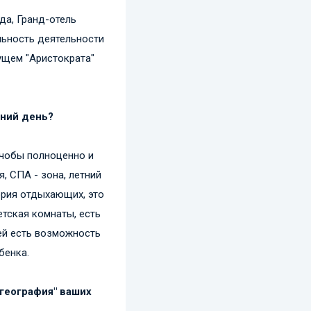
да, Гранд-отель
ильность деятельности
ущем "Аристократа"
шний день?
 чобы полноценно и
, СПА - зона, летний
ория отдыхающих, это
етская комнаты, есть
лей есть возможность
бенка.
"география" ваших