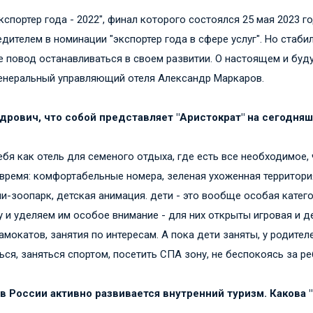
кспортер года - 2022", финал которого состоялся 25 мая 2023 го
едителем в номинации "экспортер года в сфере услуг". Но стаб
е повод останавливаться в своем развитии. О настоящем и буд
генеральный управляющий отеля Александр Маркаров.
дрович, что собой представляет "Аристократ" на сегодня
бя как отель для семеного отдыха, где есть все необходимое,
время: комфортабельные номера, зеленая ухоженная территория
и-зоопарк, детская анимация. дети - это вообще особая катег
 и уделяем им особое внимание - для них открыты игровая и д
амокатов, занятия по интересам. А пока дети заняты, у родите
ся, заняться спортом, посетить СПА зону, не беспокоясь за ре
 в России активно развивается внутренний туризм. Какова 