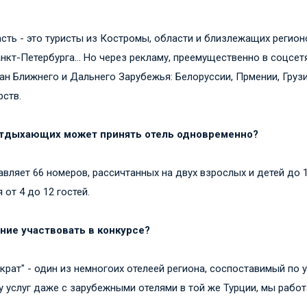
асть - это туристы из Костромы, области и близлежащих регион
нкт-Петербурга... Но через рекламу, преемущественно в соцсет
ран Ближнего и Дальнего Зарубежья: Белоруссии, Прмении, Грузи
рств.
 отдыхающих может принять отель одновременно?
вляет 66 номеров, рассичтанных на двух взрослых и детей до 12
от 4 до 12 гостей.
ение участвовать в конкурсе?
ократ" - один из немногоих отелеей региона, соспоставимый по
 услуг даже с зарубежными отелями в той же Турции, мы работа